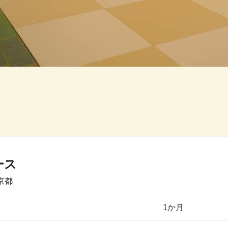
ース
京都
1か月